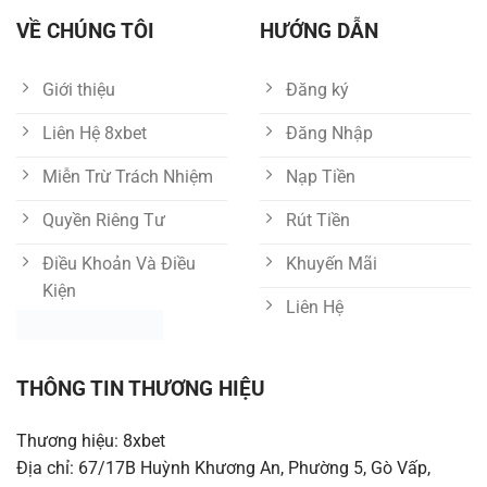
VỀ CHÚNG TÔI
HƯỚNG DẪN
Giới thiệu
Đăng ký
Liên Hệ 8xbet
Đăng Nhập
Miễn Trừ Trách Nhiệm
Nạp Tiền
Quyền Riêng Tư
Rút Tiền
Điều Khoản Và Điều
Khuyến Mãi
Kiện
Liên Hệ
THÔNG TIN THƯƠNG HIỆU
Thương hiệu: 8xbet
Địa chỉ: 67/17B Huỳnh Khương An, Phường 5, Gò Vấp,