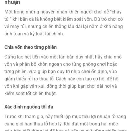
nhuận
Một trong những nguyên nhân khiến người chơi dễ “cháy
túi” khi bắn cá là không biết kiểm soát vốn. Dù trò chơi có
vẻ may rủi, nhưng chiến thắng lâu dài lại nằm ở khả năng
tính toán và kỷ luật tài chính.
Chia vốn theo từng phiên
Đừng lao hết tiền vào một lần bắn duy nhất hãy chia nhỏ
vốn và phân bổ khôn ngoan cho từng phòng chơi hoặc
từng phiên, vừa giúp bạn duy trì nhịp chơi ổn định, vừa
giảm thiểu rủi ro thua lỗ. Cách này còn tạo cơ hội để hồi
vốn khi gặp vận xui, đồng thời giúp bạn chơi dài hơi và
kiểm soát tốt chiến thuật.
Xác định ngưỡng tối đa
Trước khi tham gia, hãy thiết lập mục tiêu lợi nhuận rõ ràng
cùng giới hạn thua lỗ hợp lý. Khi đạt một trong hai mốc