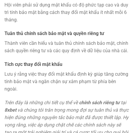
Hội viên phải sử dụng mật khẩu có độ phức tạp cao và duy
trì tính bảo mật bằng cách thay đổi mật khẩu ít nhất mỗi 6
tháng.
Tuân thủ chính sách bảo mật và quyền riêng tư
Thành viên cần hiểu và tuân thủ chính sách bảo mật, chính
sách quyền riêng tư và các quy định về dữ liệu của nhà cái.
Tích cực thay đổi mật khẩu
Lưu ý rằng việc thay đổi mật khẩu định kỳ giúp tăng cường
tính bảo mật và ngăn chặn sự xâm phạm từ phía bên
ngoài.
Trên đây là những chi tiết cụ thể về
chính sách riêng tư
tại
8xbet
và chúng tôi trân trọng mong đợi sự tuân thủ và thực
hiện đúng những nguyên tắc bảo mật đã được thiết lập. Hy
vọng rằng, việc áp dụng chặt chẽ các chính sách này sẽ
tạo ra một trải nghiệm giải trí và cá cược tối ưu cho quý hội