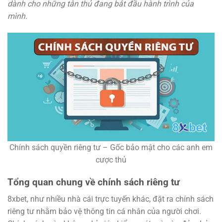
dành cho những tân thủ đang bắt đầu hành trình của
mình.
Chính sách quyền riêng tư – Gốc bảo mật cho các anh em
cược thủ
Tổng quan chung về chính sách riêng tư
8xbet, như nhiều nhà cái trực tuyến khác, đặt ra chính sách
riêng tư nhằm bảo vệ thông tin cá nhân của người chơi.