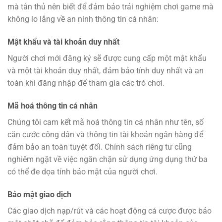
mà tân thủ nên biết để đảm bảo trải nghiệm chơi game mà
không lo lắng về an ninh thông tin cá nhân:
Mật khẩu và tài khoản duy nhất
Người chơi mới đăng ký sẽ được cung cấp một mật khẩu
và một tài khoản duy nhất, đảm bảo tính duy nhất và an
toàn khi đăng nhập để tham gia các trò chơi.
Mã hoá thông tin cá nhân
Chúng tôi cam kết mã hoá thông tin cá nhân như tên, số
căn cước công dân và thông tin tài khoản ngân hàng để
đảm bảo an toàn tuyệt đối. Chính sách riêng tư cũng
nghiêm ngặt về việc ngăn chặn sử dụng ứng dụng thứ ba
có thể đe dọa tính bảo mật của người chơi.
Bảo mật giao dịch
Các giao dịch nạp/rút và các hoạt động cá cược được bảo