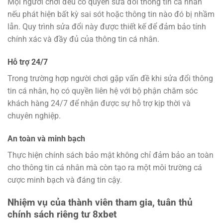
Mọi người chơi đều có quyền sửa đổi thông tin cá nhân
nếu phát hiện bất kỳ sai sót hoặc thông tin nào đó bị nhầm
lẫn. Quy trình sửa đổi này được thiết kế để đảm bảo tính
chính xác và đầy đủ của thông tin cá nhân.
Hỗ trợ 24/7
Trong trường hợp người chơi gặp vấn đề khi sửa đổi thông
tin cá nhân, họ có quyền liên hệ với bộ phận chăm sóc
khách hàng 24/7 để nhận được sự hỗ trợ kịp thời và
chuyên nghiệp.
An toàn và minh bạch
Thực hiện chính sách bảo mật không chỉ đảm bảo an toàn
cho thông tin cá nhân mà còn tạo ra một môi trường cá
cược minh bạch và đáng tin cậy.
Nhiệm vụ của thành viên tham gia, tuân thủ
chính sách riêng tư 8xbet