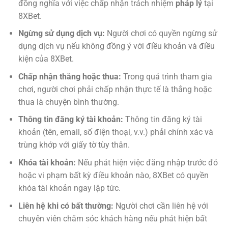
đồng nghĩa với việc chấp nhận trách nhiệm
pháp lý
tại
8XBet.
Ngừng sử dụng dịch vụ:
Người chơi có quyền ngừng sử
dụng dịch vụ nếu không đồng ý với điều khoản và điều
kiện của 8XBet.
Chấp nhận thắng hoặc thua:
Trong quá trình tham gia
chơi, người chơi phải chấp nhận thực tế là thắng hoặc
thua là chuyện bình thường.
Thông tin đăng ký tài khoản:
Thông tin đăng ký tài
khoản (tên, email, số điện thoại, v.v.) phải chính xác và
trùng khớp với giấy tờ tùy thân.
Khóa tài khoản:
Nếu phát hiện việc đăng nhập trước đó
hoặc vi phạm bất kỳ điều khoản nào, 8XBet có quyền
khóa tài khoản ngay lập tức.
Liên hệ khi có bất thường:
Người chơi cần liên hệ với
chuyên viên chăm sóc khách hàng nếu phát hiện bất