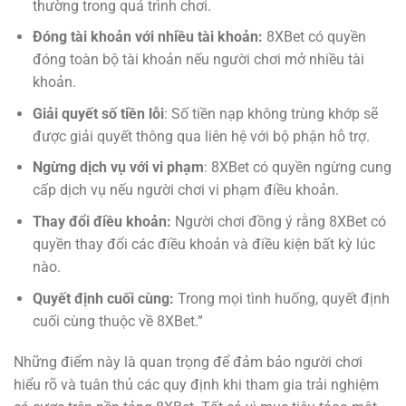
thường trong quá trình chơi.
Đóng tài khoản với nhiều tài khoản:
8XBet có quyền
đóng toàn bộ tài khoản nếu người chơi mở nhiều tài
khoản.
Giải quyết số tiền lỗi
: Số tiền nạp không trùng khớp sẽ
được giải quyết thông qua liên hệ với bộ phận hỗ trợ.
Ngừng dịch vụ với vi phạm
: 8XBet có quyền ngừng cung
cấp dịch vụ nếu người chơi vi phạm điều khoản.
Thay đổi điều khoản:
Người chơi đồng ý rằng 8XBet có
quyền thay đổi các điều khoản và điều kiện bất kỳ lúc
nào.
Quyết định cuối cùng:
Trong mọi tình huống, quyết định
cuối cùng thuộc về 8XBet.”
Những điểm này là quan trọng để đảm bảo người chơi
hiểu rõ và tuân thủ các quy định khi tham gia trải nghiệm