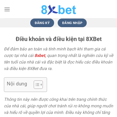
Bỏ
qua
nội
dung
ĐĂNG KÝ
ĐĂNG NHẬP
Điều khoản và điều kiện tại 8XBet
Để đảm bảo an toàn và tính minh bạch khi tham gia cá
cược tại nhà cái
8xbet
,
quan trọng nhất là nghiên cứu kỹ về
tên tuổi của nhà cái và đặc biệt là đọc hiểu các
điều khoản
và điều kiện 8XBet
đưa ra.
Nội dung
Thông tin này nên được công khai trên trang chính thức
của nhà cái, giúp người chơi tránh rủi ro không mong muốn
và hiểu rõ về quyền lợi của mình. Điều này không chỉ tăng