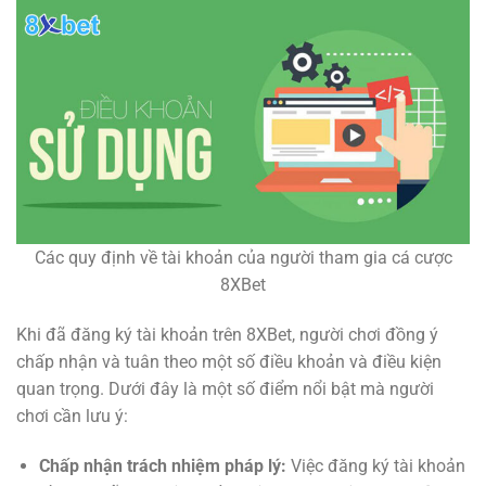
Các quy định về tài khoản của người tham gia cá cược
8XBet
Khi đã đăng ký tài khoản trên 8XBet, người chơi đồng ý
chấp nhận và tuân theo một số điều khoản và điều kiện
quan trọng. Dưới đây là một số điểm nổi bật mà người
chơi cần lưu ý:
Chấp nhận trách nhiệm pháp lý:
Việc đăng ký tài khoản