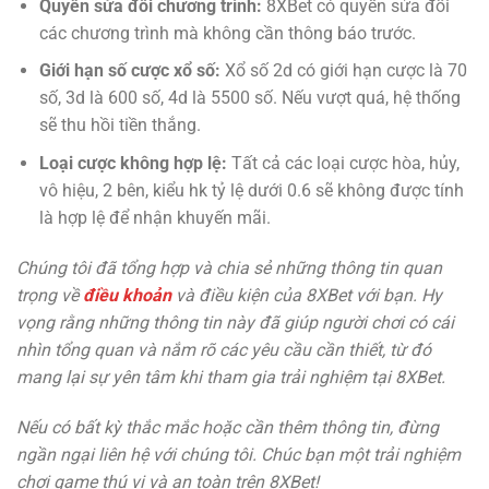
Quyền sửa đổi chương trình:
8XBet có quyền sửa đổi
các chương trình mà không cần thông báo trước.
Giới hạn số cược xổ số:
Xổ số 2d có giới hạn cược là 70
số, 3d là 600 số, 4d là 5500 số. Nếu vượt quá, hệ thống
sẽ thu hồi tiền thắng.
Loại cược không hợp lệ:
Tất cả các loại cược hòa, hủy,
vô hiệu, 2 bên, kiểu hk tỷ lệ dưới 0.6 sẽ không được tính
là hợp lệ để nhận khuyến mãi.
Chúng tôi đã tổng hợp và chia sẻ những thông tin quan
trọng về
điều khoản
và điều kiện
của 8XBet với bạn. Hy
vọng rằng những thông tin này đã giúp người chơi có cái
nhìn tổng quan và nắm rõ các yêu cầu cần thiết, từ đó
mang lại sự yên tâm khi tham gia trải nghiệm tại
8XBet.
Nếu có bất kỳ thắc mắc hoặc cần thêm thông tin, đừng
ngần ngại liên hệ với chúng tôi. Chúc bạn một trải nghiệm
chơi game thú vị và an toàn trên 8XBet!