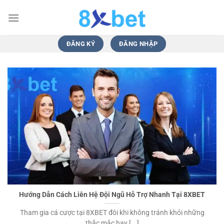
Bỏ
qua
nội
dung
ĐĂNG KÝ
ĐĂNG NHẬP
Hướng Dẫn Cách Liên Hệ Đội Ngũ Hỗ Trợ Nhanh Tại 8XBET
Tham gia cá cược tại 8XBET đôi khi không tránh khỏi những
thắc mắc hay [...]