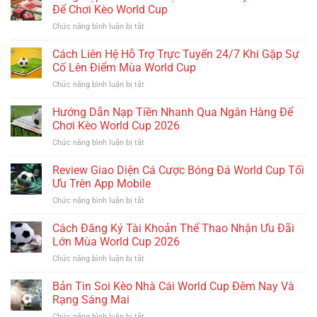
Để Chơi Kèo World Cup
ở
Chức năng bình luận bị tắt
Tổng
Hợp
Cách Liên Hệ Hỗ Trợ Trực Tuyến 24/7 Khi Gặp Sự
Các
Cố Lên Điểm Mùa World Cup
Sảnh
ở
Chức năng bình luận bị tắt
Cược
Cách
Thể
Liên
Hướng Dẫn Nạp Tiền Nhanh Qua Ngân Hàng Để
Thao
Hệ
Uy
Chơi Kèo World Cup 2026
Hỗ
Tín
ở
Chức năng bình luận bị tắt
Trợ
Nhất
Hướng
Trực
Để
Dẫn
Review Giao Diện Cá Cược Bóng Đá World Cup Tối
Tuyến
Chơi
Nạp
24/7
Ưu Trên App Mobile
Kèo
Tiền
Khi
World
ở
Chức năng bình luận bị tắt
Nhanh
Gặp
Cup
Review
Qua
Sự
Giao
Cách Đăng Ký Tài Khoản Thể Thao Nhận Ưu Đãi
Ngân
Cố
Diện
Hàng
Lớn Mùa World Cup 2026
Lên
Cá
Để
Điểm
ở
Chức năng bình luận bị tắt
Cược
Chơi
Mùa
Cách
Bóng
Kèo
World
Đăng
Bản Tin Soi Kèo Nhà Cái World Cup Đêm Nay Và
Đá
World
Cup
Ký
World
Rạng Sáng Mai
Cup
Tài
Cup
2026
ở
Chức năng bình luận bị tắt