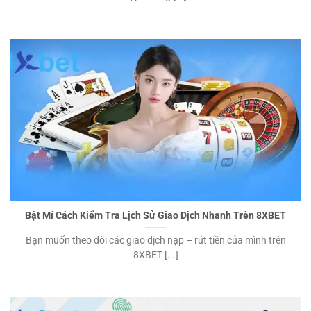
Bật Mí Cách Kiểm Tra Lịch Sử Giao Dịch Nhanh Trên 8XBET
Bạn muốn theo dõi các giao dịch nạp – rút tiền của mình trên
8XBET [...]