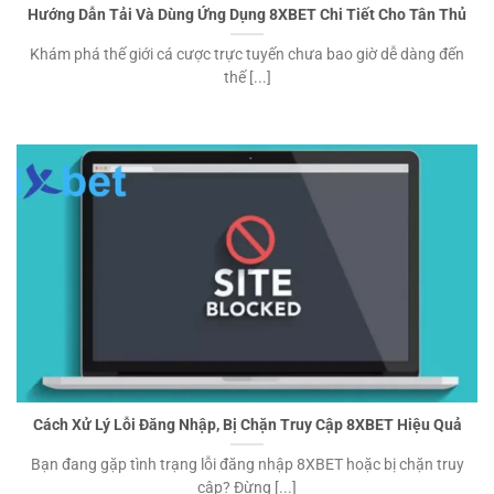
Hướng Dẫn Tải Và Dùng Ứng Dụng 8XBET Chi Tiết Cho Tân Thủ
Khám phá thế giới cá cược trực tuyến chưa bao giờ dễ dàng đến
thế [...]
Cách Xử Lý Lỗi Đăng Nhập, Bị Chặn Truy Cập 8XBET Hiệu Quả
Bạn đang gặp tình trạng lỗi đăng nhập 8XBET hoặc bị chặn truy
cập? Đừng [...]